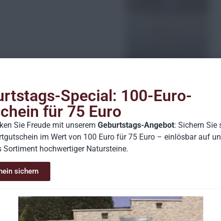
rtstags-Special: 100-Euro-
chein für 75 Euro
MUSTER
Brunnen & Tröge aus
ken Sie Freude mit unserem
Geburtstags-Angebot
: Sichern Sie 
europäischen Granit
tgutschein im Wert von 100 Euro für 75 Euro – einlösbar auf un
Granit
 Sortiment hochwertiger Natursteine.
Findlingsbrunn
en Nr. 53G
hein sichern
/ Stück
3.912,00
€
Preis inkl. MwSt.