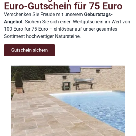
Euro-Gutschein für 75 Euro
Komplettset –
gespalten
/ m2
Verschenken Sie Freude mit unserem
Geburtstags-
120,00
€
Angebot
: Sichern Sie sich einen Wertgutschein im Wert von
100 Euro für 75 Euro – einlösbar auf unser gesamtes
Sortiment hochwertiger Natursteine.
Preis inkl. MwSt.
/ Palette
580,00
€
Versandkostenfrei ab 2.000 €
Gutschein sichern
ansonsten ab 9 €
Versandpauschale.
Preis inkl. MwSt.
Versandkostenfrei ab 2.000 €
ansonsten ab 9 €
Versandpauschale.