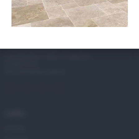
Entdecken Sie bei UNIKA
Natursteinwerk & Fliesen in Lengau die
Exzellenz in der
Natursteinfliesenproduktion.
Links
Startseite