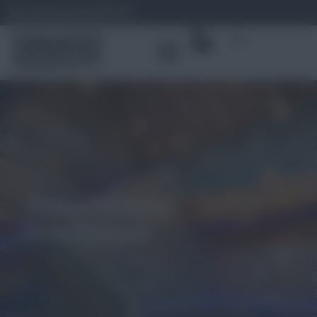
Zum Onlineshop
OUTLET
0
Natursteine:
Hochbeet