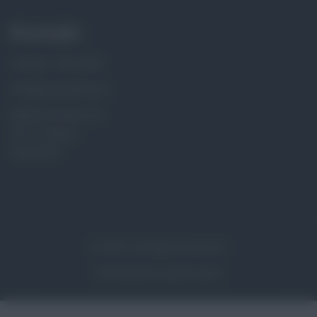
Kontakt
+43 (0) 7746 2061
info@natursteine.at
Bahnhofstraße 29
5211 Lengau
Österreich
© 2026 | All Rights Reserved.
Developed by
Agentur.jetzt
Bekannt von der Nachrichtenseite Nachrichten.jetzt