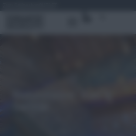
Zum Onlineshop
OUTLET
0
Natursteine: Bad &
Sanitär