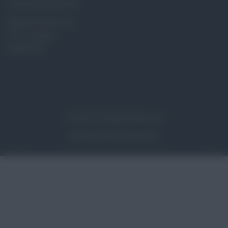
info@natursteine.at
Bahnhofstraße 29
5211 Lengau
Österreich
© 2026 | All Rights Reserved.
Developed by
Agentur.jetzt
Bekannt von der Nachrichtenseite Nachrichten.jetzt