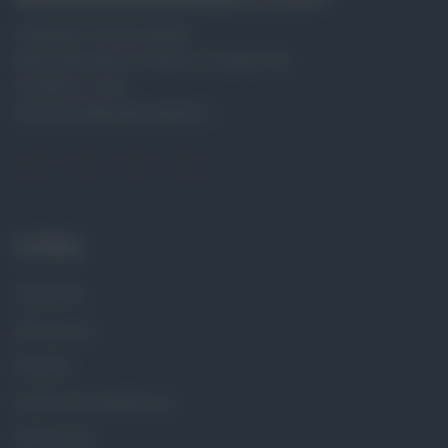
Entdecken Sie bei UNIKA
Natursteinwerk & Fliesen in Lengau die
Exzellenz in der
Natursteinfliesenproduktion.
Links
Startseite
Showroom
Kontakt
Datenschutzerklärung
Impressum