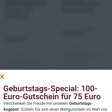
Bad & Sanitär
Bad & Sanitär
Römerkalkstein
Waschbecken
Fliesen im
Basalt groß
Verbund
/ Stück
336,00
€
/ m2
48,00
€
Preis inkl. MwSt.
Preis inkl. MwSt.
Versandkostenfrei ab 2.000 €
ansonsten ab 9 €
Versandkostenfrei ab 2.000 €
Versandpauschale.
ansonsten ab 9 €
Versandpauschale.
Geburtstags-Special: 100-
Euro-Gutschein für 75 Euro
Verschenken Sie Freude mit unserem
Geburtstags-
Angebot
: Sichern Sie sich einen Wertgutschein im Wert von