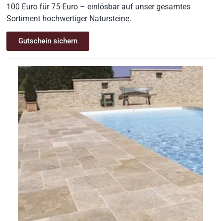
100 Euro für 75 Euro – einlösbar auf unser gesamtes
Sortiment hochwertiger Natursteine.
Gutschein sichern
MUSTER
Bad & Sanitär
Waschbecken
Basalt klein
/ Stück
288,00
€